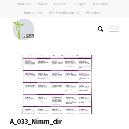
Startseite
Poster
Flipchart
Übungen
Infoblätter
Bundle / Set
GFK-Material von A-Z
Warenkorb
A_033_Nimm_dir