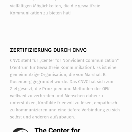
vielfältigen Möglichkeiten, die die gewaltfreie
Kommunikation zu bieten hat!
ZERTIFIZIERUNG DURCH CNVC
CNVC steht für „Center for Nonviolent Communication“
(Zentrum für Gewaltfreie Kommunikation). Es ist eine
gemeinnützige Organisation, die von Marshall B.
Rosenberg gegründet wurde. Das CNVC hat sich zum
Ziel gesetzt, die Prinzipien und Methoden der GFK
weltweit zu verbreiten und Menschen dabei zu
unterstützen, Konflikte friedvoll zu lösen, empathisch
zu kommunizieren und eine tiefere Verbindung zu sich
selbst und anderen aufzubauen.