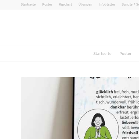
Startseite
Poster
Flipchart
Übungen
Infoblätter
Bundle / S
Startseite
Poster