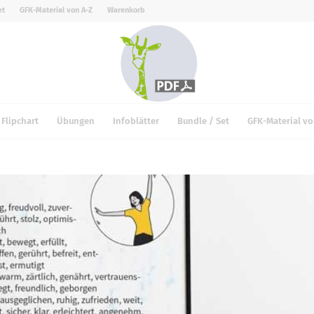
et
GFK-Material von A-Z
Warenkorb
Flipchart
Übungen
Infoblätter
Bundle / Set
GFK-Material vo