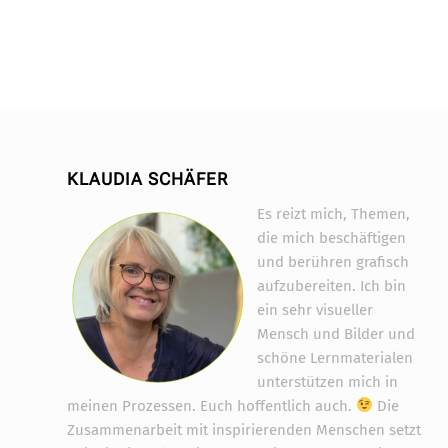
KLAUDIA SCHÄFER
Es reizt mich, Themen,
die mich beschäftigen
und berühren grafisch
aufzubereiten. Ich bin
ein sehr visueller
Mensch und Bilder und
schöne Lernmaterialen
unterstützen mich in
meinen Prozessen. Euch hoffentlich auch.
Die
Zusammenarbeit mit inspirierenden Menschen setzt