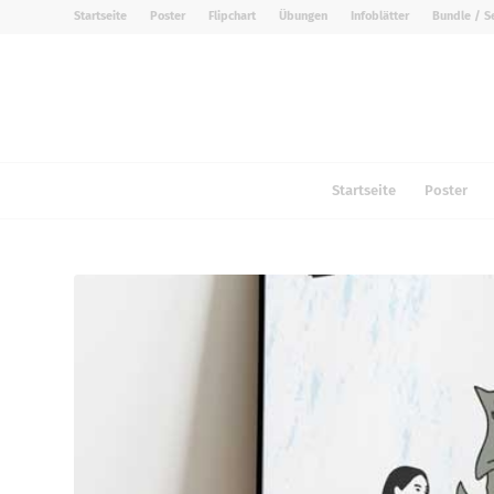
Startseite
Poster
Flipchart
Übungen
Infoblätter
Bundle / S
Startseite
Poster