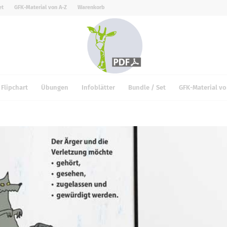
et
GFK-Material von A-Z
Warenkorb
Flipchart
Übungen
Infoblätter
Bundle / Set
GFK-Material vo