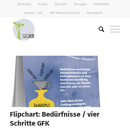
Startseite
Poster
Flipchart
Übungen
Infoblätter
Bundle / Set
GFK-Material von A-Z
Warenkorb
Flipchart: Bedürfnisse / vier
Schritte GFK