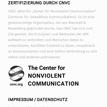
ZERTIFIZIERUNG DURCH CNVC
CNVC steht für „Center for Nonviolent Communication“
(Zentrum für Gewaltfreie Kommunikation). Es ist eine
gemeinnützige Organisation, die von Marshall B.
Rosenberg gegründet wurde. Das CNVC hat sich zum
Ziel gesetzt, die Prinzipien und Methoden der GFK
weltweit zu verbreiten und Menschen dabei zu
unterstützen, Konflikte friedvoll zu lösen, empathisch
zu kommunizieren und eine tiefere Verbindung zu sich
selbst und anderen aufzubauen.
IMPRESSUM / DATENSCHUTZ