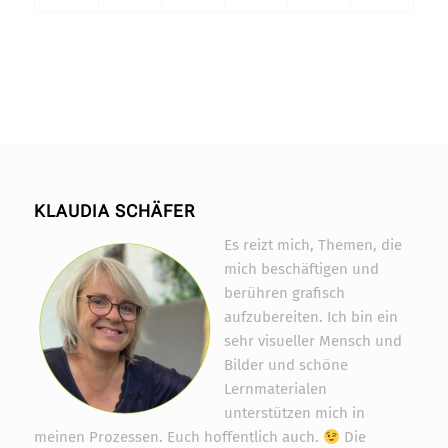
Widerrufsformular
KLAUDIA SCHÄFER
Es reizt mich, Themen, die
mich beschäftigen und
berühren grafisch
aufzubereiten. Ich bin ein
sehr visueller Mensch und
Bilder und schöne
Lernmaterialen
unterstützen mich in
meinen Prozessen. Euch hoffentlich auch.
Die