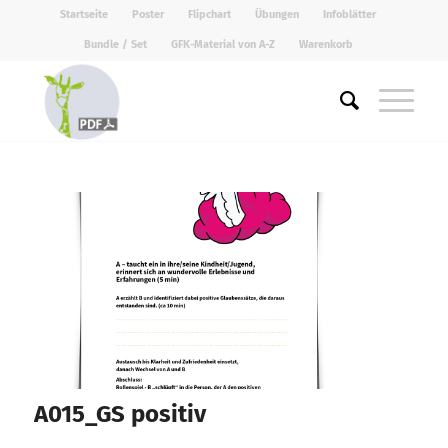
Startseite
Poster
Flipchart
Übungen
Infoblätter
Bundle / Set
GFK-Material von A-Z
Warenkorb
A015_GS positiv