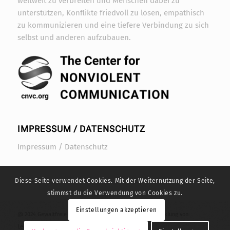
weltweit zu verbreiten und Menschen dabei zu
unterstützen, Konflikte friedvoll zu lösen, empathisch
zu kommunizieren und eine tiefere Verbindung zu sich
selbst und anderen aufzubauen.
IMPRESSUM / DATENSCHUTZ
Impressum / Datenschutz
Diese Seite verwendet Cookies. Mit der Weiternutzung der Seite,
stimmst du die Verwendung von Cookies zu.
Einstellungen akzeptieren
@ 2024 Gewaltfreie Kommunikation PDF Download, Entwicklung von
Lernmaterialien, Klaudia Schäfer und Nicole Ganser