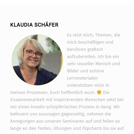
KLAUDIA SCHÄFER
Widerrufsformular
Es reizt mich, Themen, die
mich beschäftigen und
berühren grafisch
aufzubereiten. Ich bin ein
sehr visueller Mensch und
Bilder und schöne
Lernmaterialen
unterstützen mich in
meinen Prozessen. Euch hoffentlich auch.
Die
Zusammenarbeit mit inspirierenden Menschen setzt bei
mir einen kreativ-schöpferischen Prozess in Gang. Wir
befeuern uns sozusagen gegenseitig, nehmen die
Widerruf bestätigen
Anregungen aus unseren Seminaren auf und feilen so
lange an den Texten, Übungen und Flipcharts bis sie auf