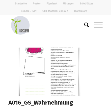
Startseite
Poster
Flipchart
Übungen
Infoblätter
Bundle / Set
GFK-Material von A-Z
Warenkorb
A016_GS_Wahrnehmung