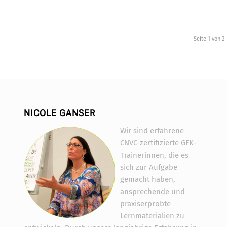
Seite 1 von 2
NICOLE GANSER
Wir sind erfahrene
CNVC-zertifizierte GFK-
Trainerinnen, die es
sich zur Aufgabe
gemacht haben,
ansprechende und
praxiserprobte
Lernmaterialien zu