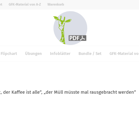
et
GFK-Material von A-Z
Warenkorb
Flipchart
Übungen
Infoblätter
Bundle / Set
GFK-Material vo
 der Kaffee ist alle“, „der Müll müsste mal rausgebracht werden“