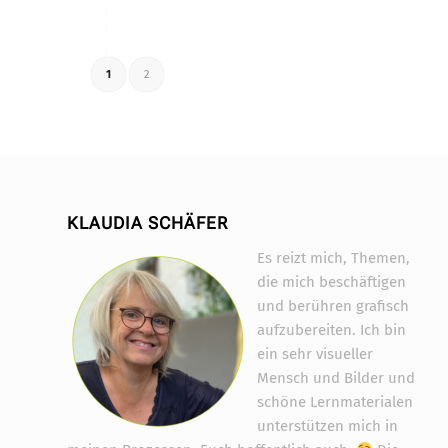
1
2
KLAUDIA SCHÄFER
Es reizt mich, Themen,
die mich beschäftigen
und berühren grafisch
aufzubereiten. Ich bin
ein sehr visueller
Mensch und Bilder und
schöne Lernmaterialen
unterstützen mich in