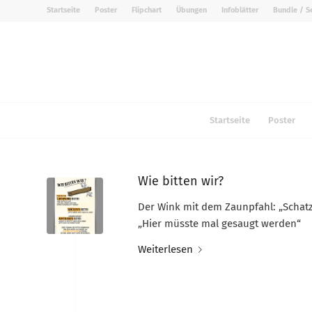
Startseite
Poster
Flipchart
Übungen
Infoblätter
Bundle / S
Startseite
Poster
Wie bitten wir?
Der Wink mit dem Zaunpfahl: „Schatz,
„Hier müsste mal gesaugt werden“
Weiterlesen