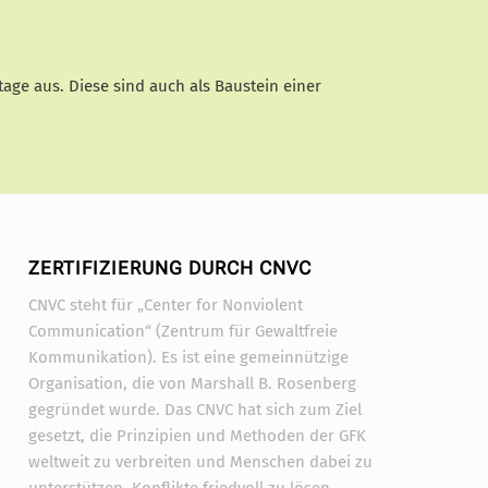
tage aus. Diese sind auch als Baustein einer
ZERTIFIZIERUNG DURCH CNVC
CNVC steht für „Center for Nonviolent
Communication“ (Zentrum für Gewaltfreie
Kommunikation). Es ist eine gemeinnützige
Organisation, die von Marshall B. Rosenberg
gegründet wurde. Das CNVC hat sich zum Ziel
gesetzt, die Prinzipien und Methoden der GFK
weltweit zu verbreiten und Menschen dabei zu