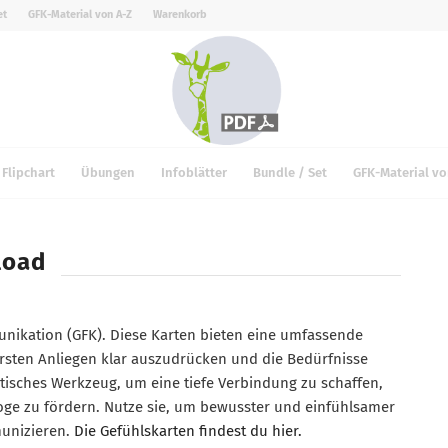
et
GFK-Material von A-Z
Warenkorb
Flipchart
Übungen
Infoblätter
Bundle / Set
GFK-Material vo
load
nikation (GFK). Diese Karten bieten eine umfassende
ersten Anliegen klar auszudrücken und die Bedürfnisse
ktisches Werkzeug, um eine tiefe Verbindung zu schaffen,
oge zu fördern. Nutze sie, um bewusster und einfühlsamer
unizieren.
Die Gefühlskarten findest du hier.