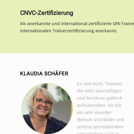
CNVC-Zertifizierung
Als anerkannte und international zertifizierte GFK-Train
internationalen Trainerzertifizierung anerkannt.
KLAUDIA SCHÄFER
Es reizt mich, Themen,
die mich beschäftigen
und berühren grafisch
aufzubereiten. Ich bin
ein sehr visueller
Mensch und Bilder und
schöne Lernmaterialen