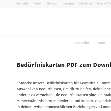
Startseite
Poster
Flipchart
Übungen
Infoblätter
Bundle / S
Startseite
Poster
Bedürfniskarten PDF zum Down
Entdecke unsere Bedürfniskarten für Gewaltfreie Kommu
Auswahl von Bedürfnissen, um dir zu helfen, deine inn
anderer zu verstehen. Die Bedürfniskarten sind ein pra
Missverständnisse zu minimieren und konstruktive Dial
in deinen zwischenmenschlichen Beziehungen zu komm