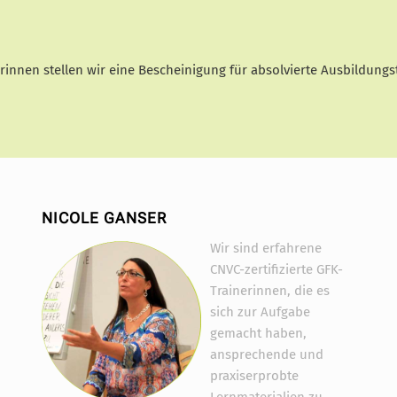
erinnen stellen wir eine Bescheinigung für absolvierte Ausbildungs
NICOLE GANSER
Wir sind erfahrene
CNVC-zertifizierte GFK-
Trainerinnen, die es
sich zur Aufgabe
gemacht haben,
ansprechende und
praxiserprobte