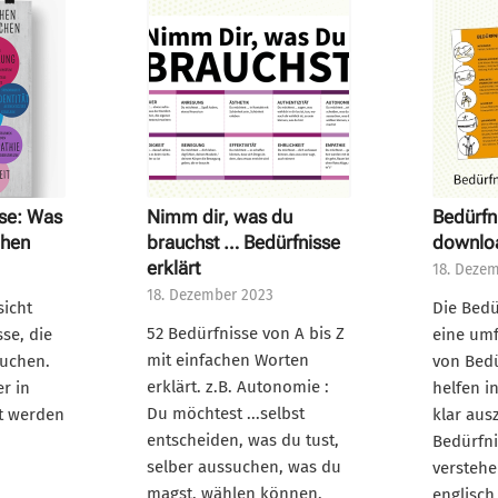
sse: Was
Nimm dir, was du
Bedürfn
hen
brauchst … Bedürfnisse
downlo
erklärt
18. Deze
18. Dezember 2023
sicht
Die Bedü
52 Bedürfnisse von A bis Z
se, die
eine um
mit einfachen Worten
auchen.
von Bed
erklärt. z.B. Autonomie :
r in
helfen i
Du möchtest ...selbst
t werden
klar aus
entscheiden, was du tust,
Bedürfni
selber aussuchen, was du
verstehe
magst, wählen können,
englisch