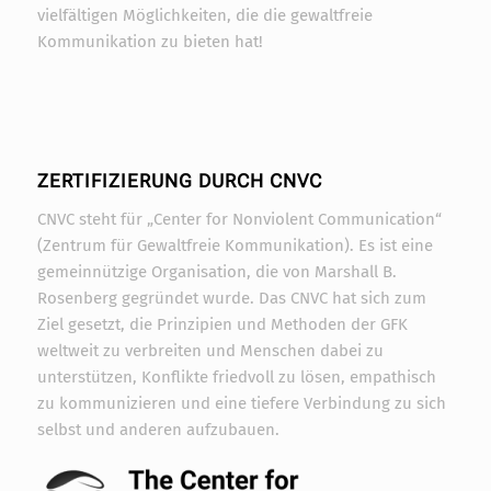
vielfältigen Möglichkeiten, die die gewaltfreie
Kommunikation zu bieten hat!
ZERTIFIZIERUNG DURCH CNVC
CNVC steht für „Center for Nonviolent Communication“
(Zentrum für Gewaltfreie Kommunikation). Es ist eine
gemeinnützige Organisation, die von Marshall B.
Rosenberg gegründet wurde. Das CNVC hat sich zum
Ziel gesetzt, die Prinzipien und Methoden der GFK
weltweit zu verbreiten und Menschen dabei zu
unterstützen, Konflikte friedvoll zu lösen, empathisch
zu kommunizieren und eine tiefere Verbindung zu sich
selbst und anderen aufzubauen.