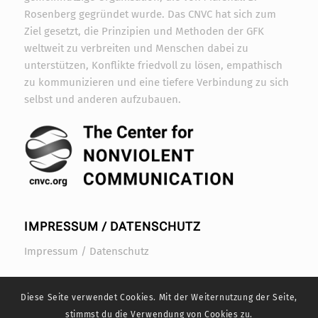
Rosenberg gegründet wurde. Das CNVC hat sich zum
Ziel gesetzt, die Prinzipien und Methoden der GFK
weltweit zu verbreiten und Menschen dabei zu
unterstützen, Konflikte friedvoll zu lösen, empathisch
zu kommunizieren und eine tiefere Verbindung zu sich
selbst und anderen aufzubauen.
IMPRESSUM / DATENSCHUTZ
Impressum / Datenschutz
Diese Seite verwendet Cookies. Mit der Weiternutzung der Seite,
stimmst du die Verwendung von Cookies zu.